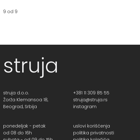
9 od 9
struja
struja d.o.o.
+381 11 309 85 55
Žorža Klemansoa 18,
struja@struja.rs
Beograd, Srbija
instagram
ponedeljak - petak
uslovi korišćenja
od 08 do 16h
politika privatnosti
subota - od 09 do 15h
politika kolačića