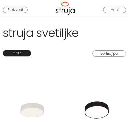
Proizvodi
Meni
struja svetiljke
filter