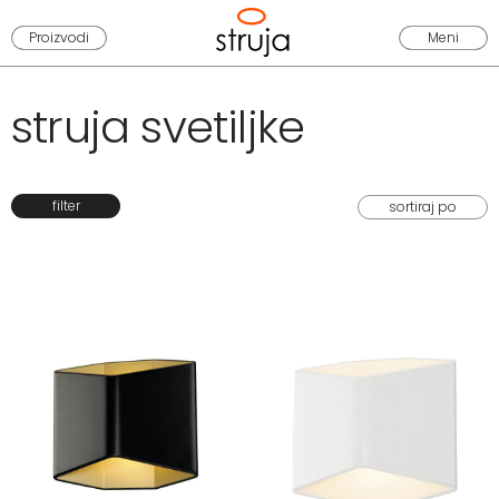
Proizvodi
Meni
struja svetiljke
filter