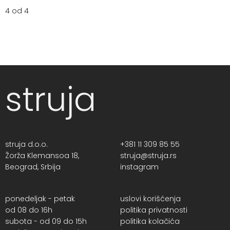
4 od 4
struja
struja d.o.o.
+381 11 309 85 55
Žorža Klemansoa 18,
struja@struja.rs
Beograd, Srbija
instagram
ponedeljak - petak
uslovi korišćenja
od 08 do 16h
politika privatnosti
subota - od 09 do 15h
politika kolačića