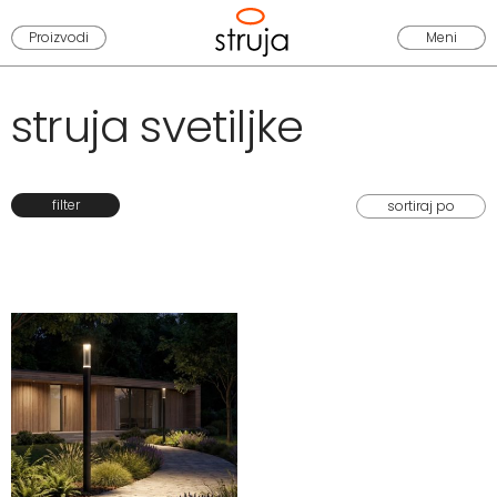
Proizvodi
Meni
struja svetiljke
filter