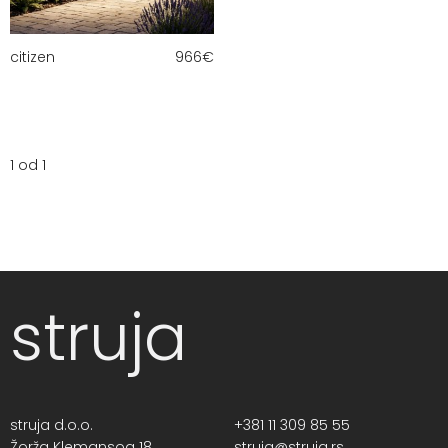
citizen
966
€
1 od 1
struja
struja d.o.o.
+381 11 309 85 55
Žorža Klemansoa 18,
struja@struja.rs