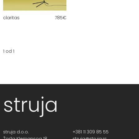
claritas
785
€
1 od 1
struja
struja d.o.o.
+381 11 309 85 55
Žorža Klemansoa 18,
struja@struja.rs