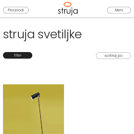
Proizvodi
Meni
struja svetiljke
filter