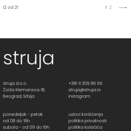
12 od 21
1
2
struja
struja d.o.o.
+381 11 309 85 55
Žorža Klemansoa 18,
struja@struja.rs
Beograd, Srbija
instagram
ponedeljak - petak
uslovi korišćenja
od 08 do 16h
politika privatnosti
subota - od 09 do 15h
politika kolačića