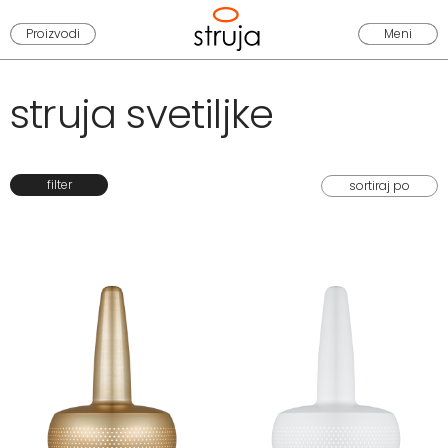
Proizvodi
Meni
struja svetiljke
filter