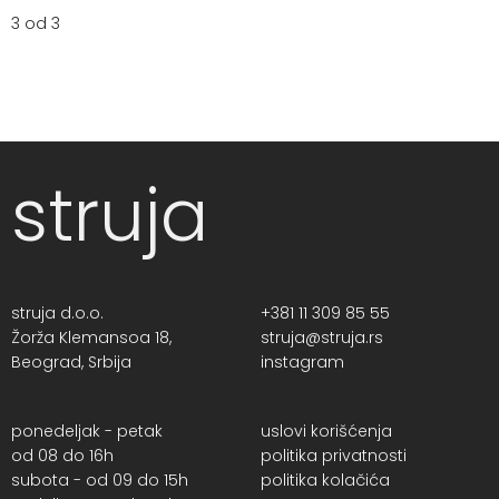
3 od 3
struja
struja d.o.o.
+381 11 309 85 55
Žorža Klemansoa 18,
struja@struja.rs
Beograd, Srbija
instagram
ponedeljak - petak
uslovi korišćenja
od 08 do 16h
politika privatnosti
subota - od 09 do 15h
politika kolačića