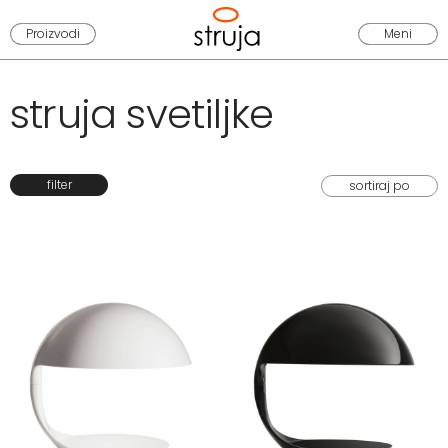
Proizvodi
Meni
struja svetiljke
filter