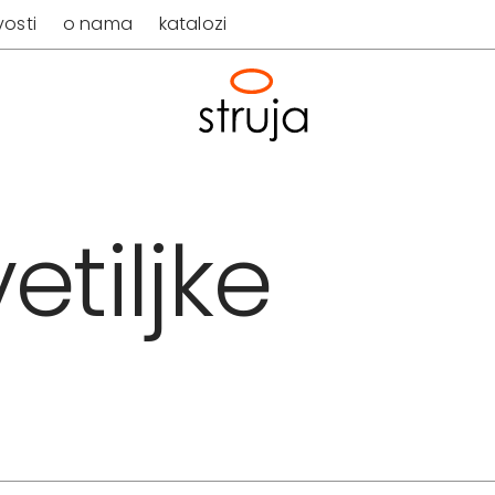
osti
o nama
katalozi
etiljke