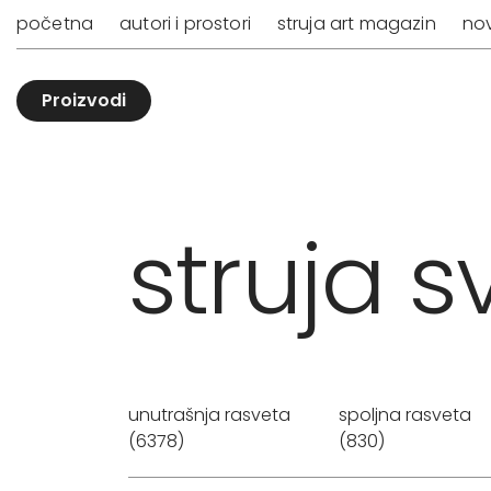
početna
autori i prostori
struja art magazin
nov
Proizvodi
struja sv
unutrašnja rasveta
spoljna rasveta
(6378)
(830)