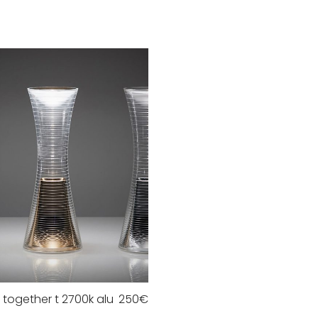
together t 2700k alu
250
€