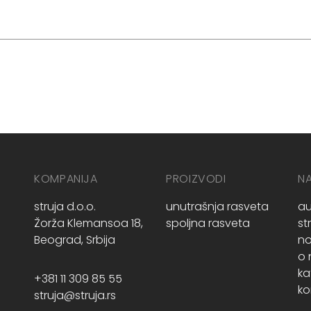
KOMPANIJA
PROIZVODI
N
struja d.o.o.
unutrašnja rasveta
au
Žorža Klemansoa 18,
spoljna rasveta
st
Beograd, Srbija
no
o
ka
+381 11 309 85 55
ko
struja@struja.rs