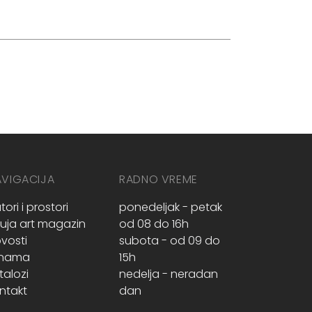
AVIGACIJA
RADNO VREME
tori i prostori
ponedeljak - petak
ruja art magazin
od 08 do 16h
vosti
subota - od 09 do
 nama
15h
talozi
nedelja - neradan
ntakt
dan