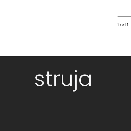
1 od 1
struja