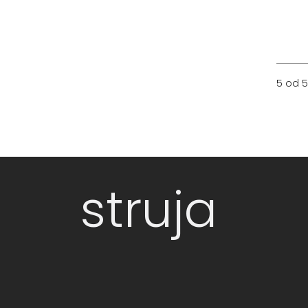
5 od 5
struja