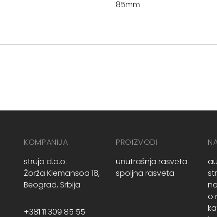
85mm
KOMPANIJA
PROIZVODI
N
struja d.o.o.
unutrašnja rasveta
au
Žorža Klemansoa 18,
spoljna rasveta
st
Beograd, Srbija
no
o
ka
+381 11 309 85 55