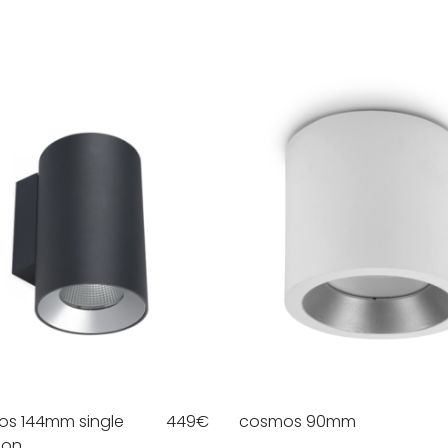
s 144mm single
449
€
cosmos 90mm
ion