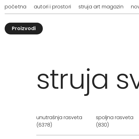
početna
autori i prostori
struja art magazin
nov
Proizvodi
struja sv
unutrašnja rasveta
spoljna rasveta
(6378)
(830)