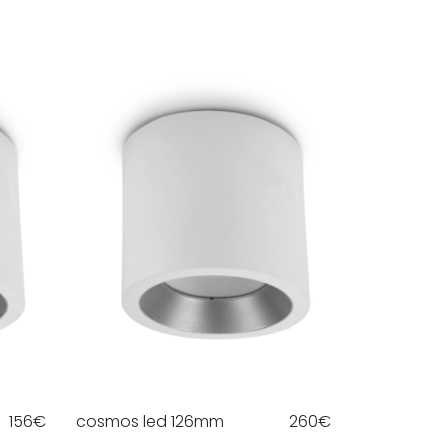
156
€
cosmos led 126mm
260
€