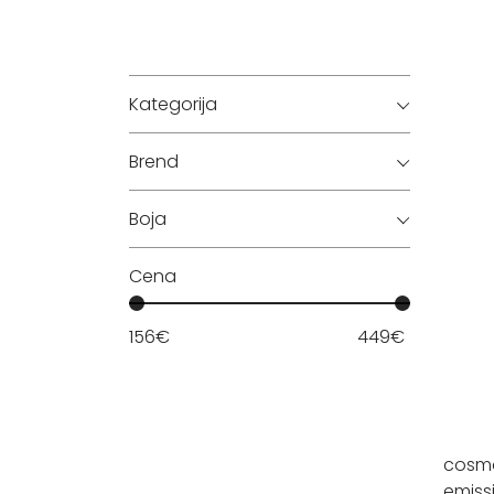
Kategorija
Brend
Boja
Cena
156
€
449
€
cosmo
emiss