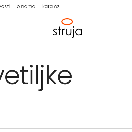
osti
o nama
katalozi
etiljke