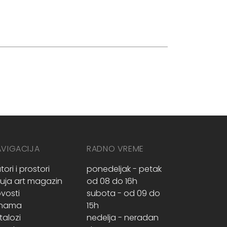
AVIGACIJA
RADNO VREME
tori i prostori
ponedeljak - petak
ruja art magazin
od 08 do 16h
vosti
subota - od 09 do
 nama
15h
talozi
nedelja - neradan