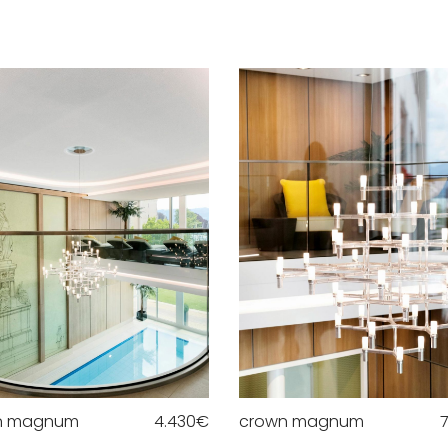
n magnum
4.430
€
crown magnum