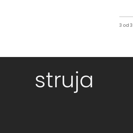
3 od 3
struja