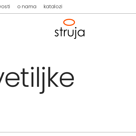
osti
o nama
katalozi
etiljke