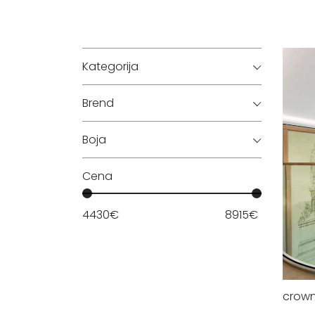
Kategorija
Brend
Boja
Cena
4430
€
8915
€
crow