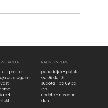
AVIGACIJA
RADNO VREME
tori i prostori
ponedeljak - petak
ruja art magazin
od 08 do 16h
vosti
subota - od 09 do
 nama
15h
talozi
nedelja - neradan
ntakt
dan