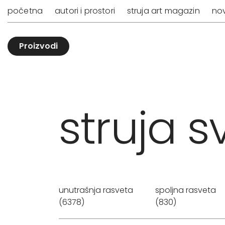
početna
autori i prostori
struja art magazin
nov
Proizvodi
struja sv
unutrašnja rasveta
spoljna rasveta
(6378)
(830)