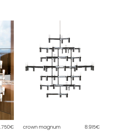
7.750
€
crown magnum
8.915
€