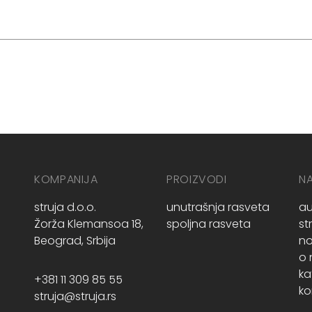
KOMPANIJA
PROIZVODI
N
struja d.o.o.
unutrašnja rasveta
au
Žorža Klemansoa 18,
spoljna rasveta
st
Beograd, Srbija
no
o
ka
+381 11 309 85 55
ko
struja@struja.rs