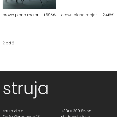
crown plana major
1.695
€
crown plana major
2.415
€
2 od 2
struja
struja d.o.o.
+381 11 309 85 55
Žorža Klemansoa 18,
struja@struja.rs