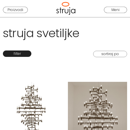
Proizvodi
Meni
struja svetiljke
filter