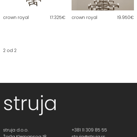
crown royal
17.325
€
crown royal
19.950
€
2 od 2
struja
struja d.o.o.
+381 11 309 85 55
Žorža Klemansoa 18,
struja@struja.rs