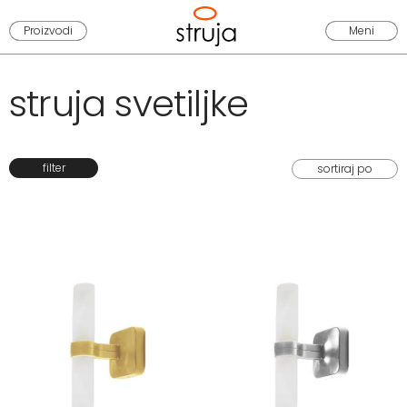
Proizvodi
Meni
struja svetiljke
filter