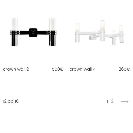
crown wall 2
550
€
crown wall 4
265
€
12 od 16
1
2