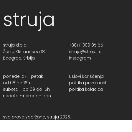
struja
struja d.o.o.
+381 11 309 85 55
Žorža Klemansoa 18,
struja@struja.rs
Beograd, Srbija
instagram
ponedeljak - petak
uslovi korišćenja
od 08 do 16h
politika privatnosti
subota - od 09 do 15h
politika kolačića
nedelja - neradan dan
sva prava zadržana, struja 2025.