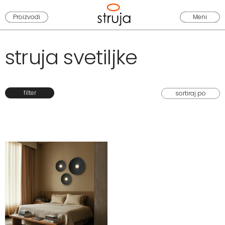
Proizvodi
Meni
struja svetiljke
filter