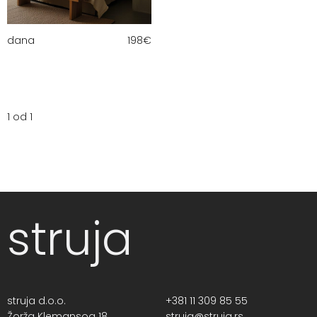
dana
198
€
1 od 1
struja
struja d.o.o.
+381 11 309 85 55
Žorža Klemansoa 18,
struja@struja.rs