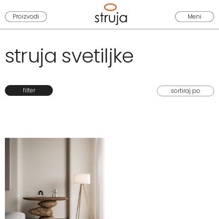
Proizvodi
Meni
struja svetiljke
filter