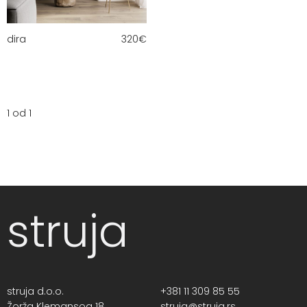
dira
320
€
1 od 1
struja
struja d.o.o.
+381 11 309 85 55
Žorža Klemansoa 18,
struja@struja.rs