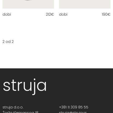
dobi
212
€
dobi
190
€
2 od 2
struja
struja d.o.o.
+381 11 309 85 55
Žorža Klemansoa 18,
struja@struja.rs