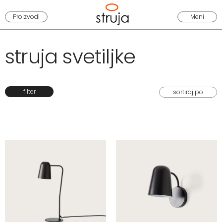
Proizvodi
Meni
struja svetiljke
filter