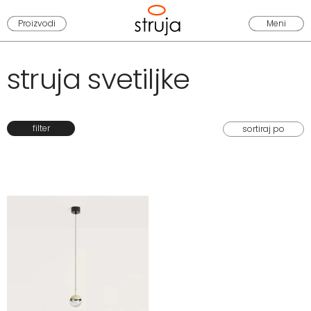
Proizvodi
Meni
struja svetiljke
filter