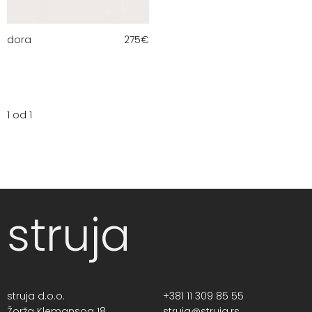
dora
275
€
1 od 1
struja
struja d.o.o.
+381 11 309 85 55
Žorža Klemansoa 18,
struja@struja.rs