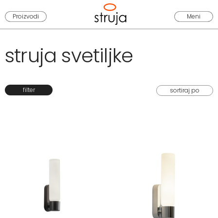
Proizvodi
Meni
struja svetiljke
filter