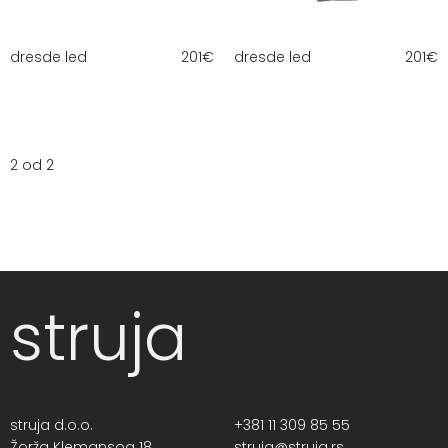
dresde led
201
€
dresde led
201
€
2 od 2
struja
struja d.o.o.
+381 11 309 85 55
Žorža Klemansoa 18,
struja@struja.rs