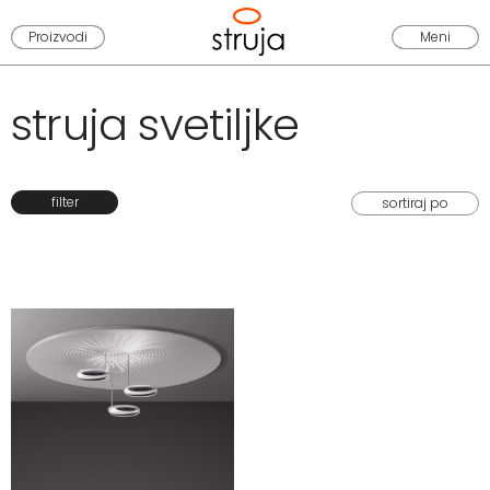
Proizvodi
Meni
struja svetiljke
filter