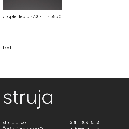
droplet led c 2700k
2.585
€
1 od 1
struja
struja d.o.o.
+381 11 309 85 55
Žorža Klemansoa 18,
struja@struja.rs