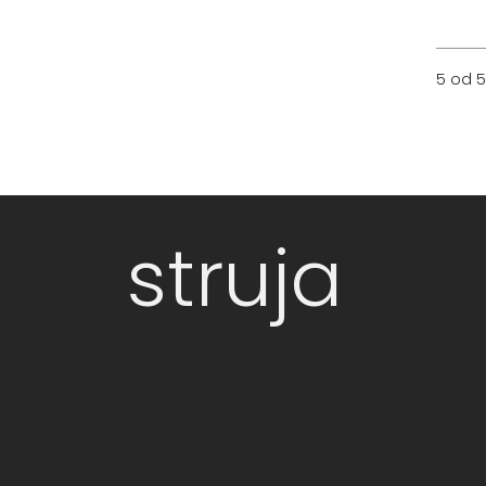
5 od 5
struja