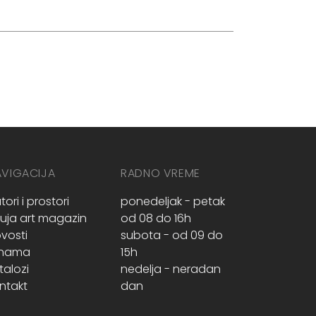
AVIGACIJA
RADNO VREME
tori i prostori
ponedeljak - petak
ruja art magazin
od 08 do 16h
vosti
subota - od 09 do
 nama
15h
talozi
nedelja - neradan
ntakt
dan