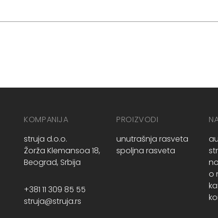
KOMPANIJA
PROIZVODI
N
struja d.o.o.
unutrašnja rasveta
au
Žorža Klemansoa 18,
spoljna rasveta
st
Beograd, Srbija
no
o
ka
+381 11 309 85 55
ko
struja@struja.rs