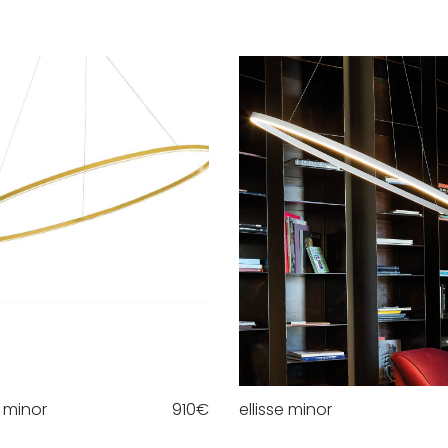
e minor
910
€
ellisse minor