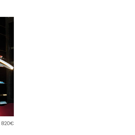
820
€