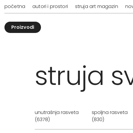
početna
autori i prostori
struja art magazin
nov
Proizvodi
struja sv
unutrašnja rasveta
spoljna rasveta
(6378)
(830)