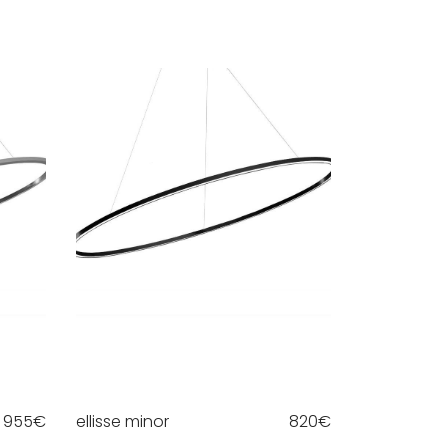
955
€
ellisse minor
820
€