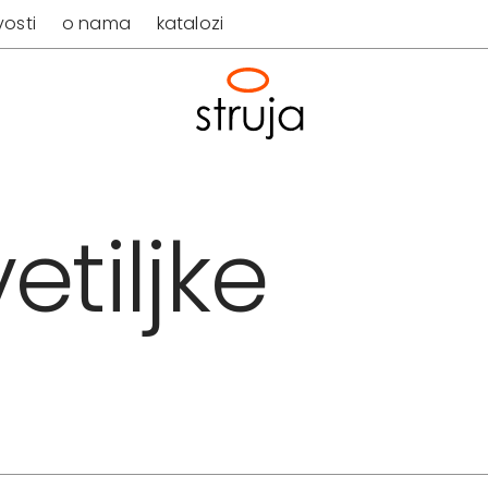
osti
o nama
katalozi
etiljke