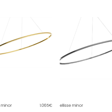
e minor
1.065
€
ellisse minor