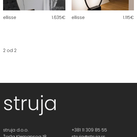
ellisse
1.635
€
ellisse
1.115
€
2 od 2
struja
struja d.o.o.
+381 11 309 85 55
Žorža Klemansoa 18,
struja@struja.rs