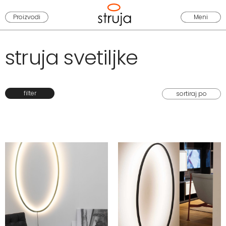
Proizvodi
Meni
struja svetiljke
filter