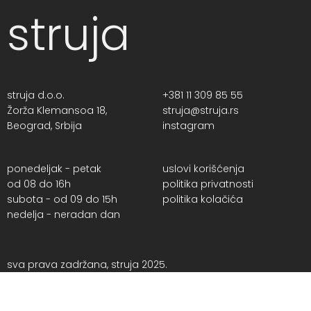
struja
struja d.o.o.
+381 11 309 85 55
Žorža Klemansoa 18,
struja@struja.rs
Beograd, Srbija
instagram
ponedeljak - petak
uslovi korišćenja
od 08 do 16h
politika privatnosti
subota - od 09 do 15h
politika kolačića
nedelja - neradan dan
sva prava zadržana, struja 2025.