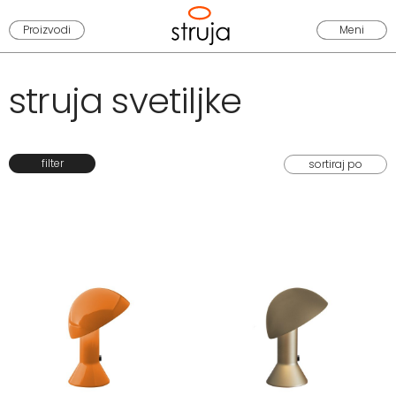
Proizvodi
Meni
struja svetiljke
filter