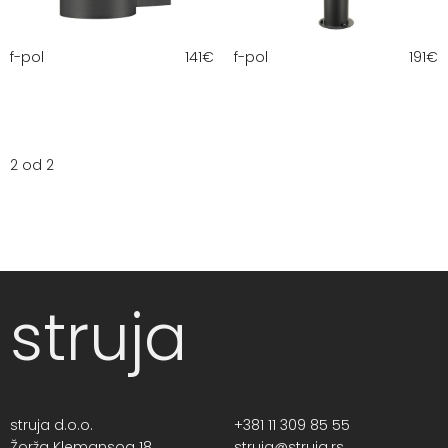
f-pol
141
€
f-pol
191
€
2 od 2
struja
struja d.o.o.
+381 11 309 85 55
Žorža Klemansoa 18,
struja@struja.rs