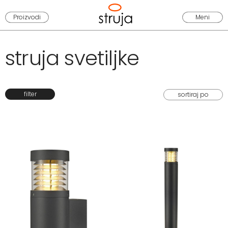
Proizvodi
Meni
struja svetiljke
filter