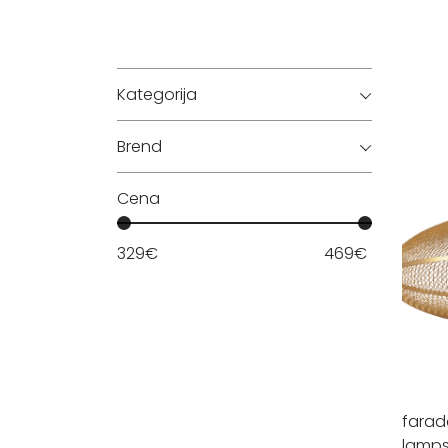
Kategorija
Brend
Cena
329
€
469
€
farad
lamp