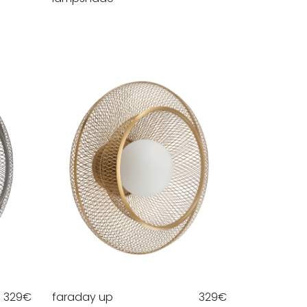
329
€
faraday up
329
€