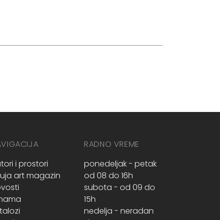
AVIGACIJA
RADNO VREME
tori i prostori
ponedeljak - petak
ruja art magazin
od 08 do 16h
vosti
subota - od 09 do
 nama
15h
talozi
nedelja - neradan