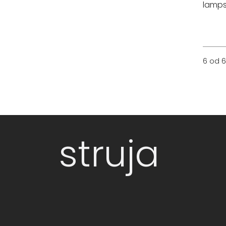
lamp
6 od 6
struja