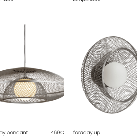
ay pendant
469
€
faraday up