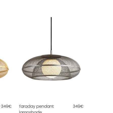
349
€
faraday pendant
349
€
lampshade