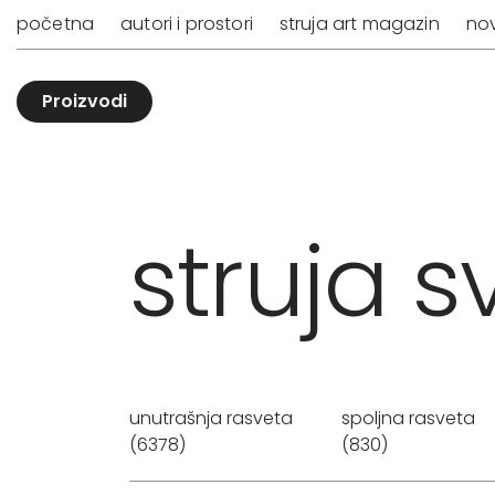
početna
autori i prostori
struja art magazin
nov
Proizvodi
struja sv
unutrašnja rasveta
spoljna rasveta
(6378)
(830)