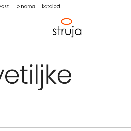
osti
o nama
katalozi
etiljke