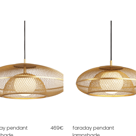
ay pendant
469
€
faraday pendant
shade
lampshade