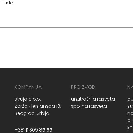
shade
KOMPANIJA
PROIZVODI
N
struja d.o.o.
unutrašnja rasveta
au
Žorža Klemansoa 18,
spoljna rasveta
st
Beograd, Srbija
no
o
ka
+381 11 309 85 55