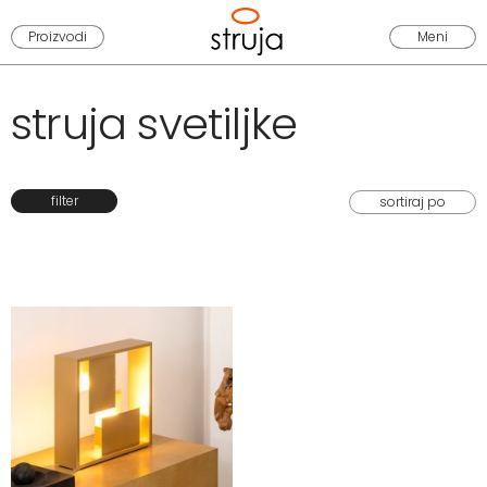
Proizvodi
Meni
struja svetiljke
filter