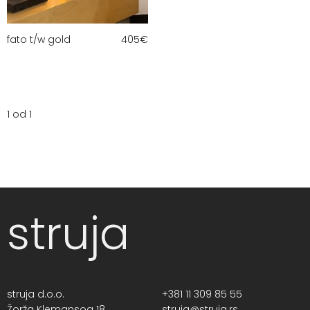
fato t/w gold
405
€
1 od 1
struja
struja d.o.o.
+381 11 309 85 55
Žorža Klemansoa 18,
struja@struja.rs