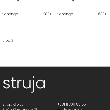
flamingo
1.280
€
flamingo
1.630
€
2 od 2
struja
struja d.o.o.
+381 11 309 85 55
Žorža Klemansoa 18,
struja@struja.rs