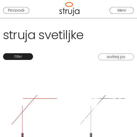
Proizvodi
Meni
struja svetiljke
filter