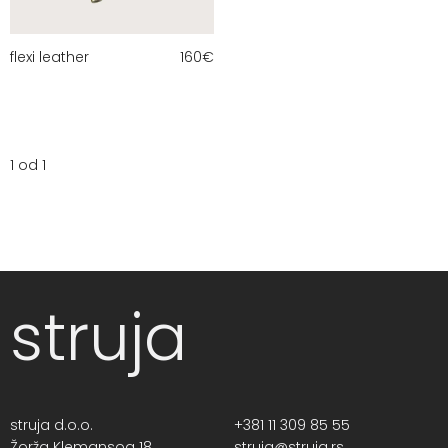
flexi leather
160
€
1 od 1
struja
struja d.o.o.
+381 11 309 85 55
Žorža Klemansoa 18,
struja@struja.rs