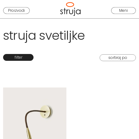
Proizvodi
Meni
struja svetiljke
filter