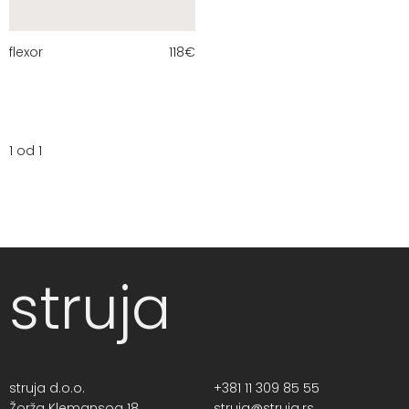
flexor
118
€
1 od 1
struja
struja d.o.o.
+381 11 309 85 55
Žorža Klemansoa 18,
struja@struja.rs