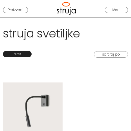
Proizvodi
Meni
struja svetiljke
filter