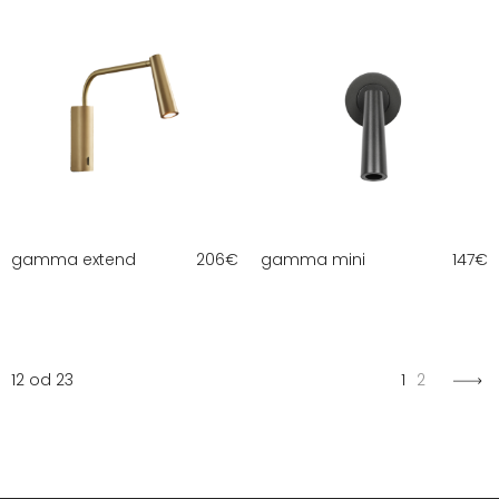
gamma extend
206
€
gamma mini
147
€
12 od 23
1
2