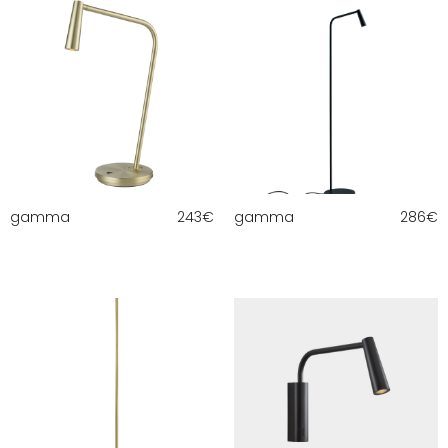
gamma
243
€
gamma
286
€