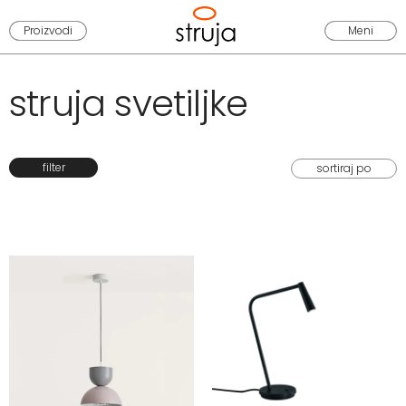
Proizvodi
Meni
struja svetiljke
filter