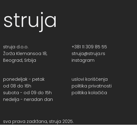
struja
struja d.o.o.
+381 11 309 85 55
Žorža Klemansoa 18,
struja@struja.rs
Beograd, Srbija
instagram
ponedeljak - petak
uslovi korišćenja
od 08 do 16h
politika privatnosti
subota - od 09 do 15h
politika kolačića
nedelja - neradan dan
sva prava zadržana, struja 2025.