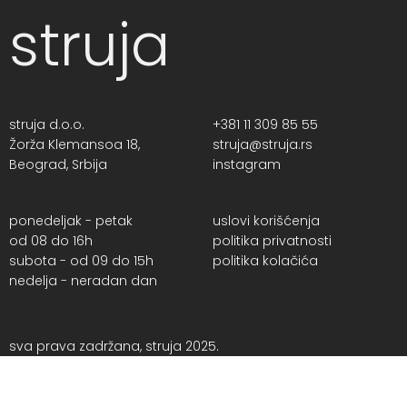
struja
struja d.o.o.
+381 11 309 85 55
Žorža Klemansoa 18,
struja@struja.rs
Beograd, Srbija
instagram
ponedeljak - petak
uslovi korišćenja
od 08 do 16h
politika privatnosti
subota - od 09 do 15h
politika kolačića
nedelja - neradan dan
sva prava zadržana, struja 2025.