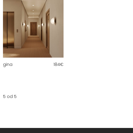
gina
184
€
5 od 5