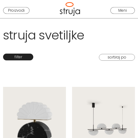
Proizvodi
Meni
struja svetiljke
filter