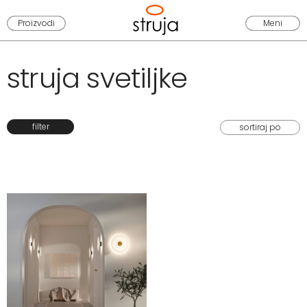
Proizvodi
Meni
struja svetiljke
filter