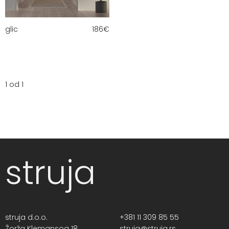
glic
186
€
1 od 1
struja
struja d.o.o.
+381 11 309 85 55
Žorža Klemansoa 18,
struja@struja.rs