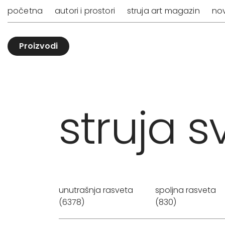
početna
autori i prostori
struja art magazin
nov
Proizvodi
struja sv
unutrašnja rasveta
spoljna rasveta
(6378)
(830)