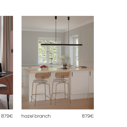
879
€
hazel branch
879
€