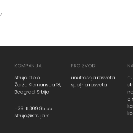
2
KOMPANIJA
PROIZVODI
N
struja d.o.o.
unutrašnja rasveta
au
Žorža Klemansoa 18,
spoljna rasveta
st
Beograd, Srbija
no
o
ka
+381 11 309 85 55
ko
struja@struja.rs