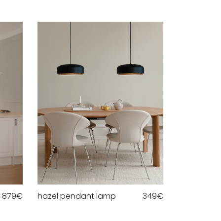
879
€
hazel pendant lamp
349
€