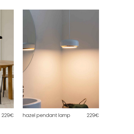
229
€
hazel pendant lamp
229
€