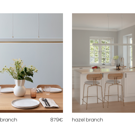
 branch
879
€
hazel branch