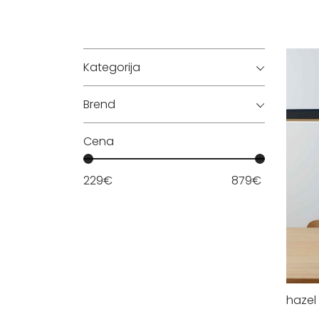
Kategorija
Brend
Cena
229
€
879
€
hazel