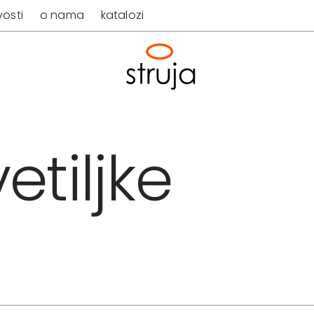
osti
o nama
katalozi
etiljke