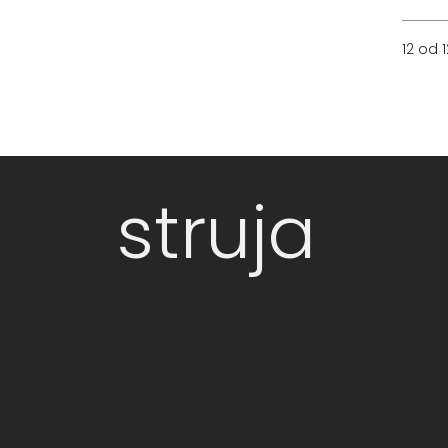
12 od 1
struja