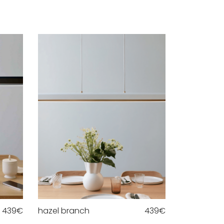
439
€
hazel branch
439
€