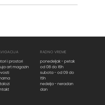
AVIGACIJA
RADNO VREME
tori i prostori
ponedeljak - petak
ruja art magazin
od 08 do 16h
vosti
subota - od 09 do
 nama
15h
talozi
nedelja - neradan
ntakt
dan