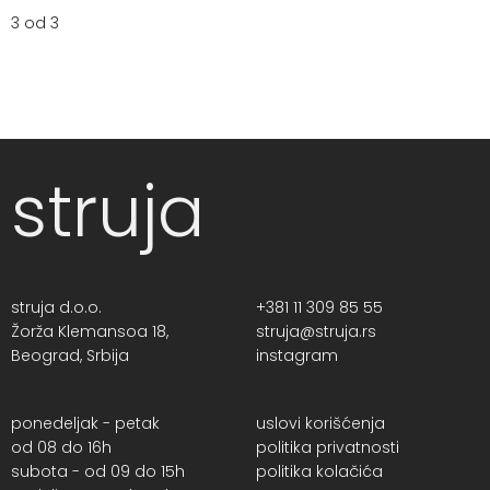
3 od 3
struja
struja d.o.o.
+381 11 309 85 55
Žorža Klemansoa 18,
struja@struja.rs
Beograd, Srbija
instagram
ponedeljak - petak
uslovi korišćenja
od 08 do 16h
politika privatnosti
subota - od 09 do 15h
politika kolačića