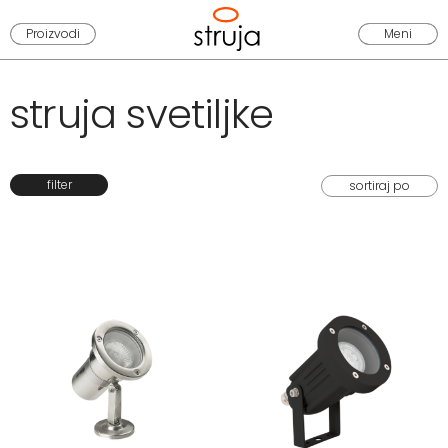
Proizvodi
Meni
struja svetiljke
filter