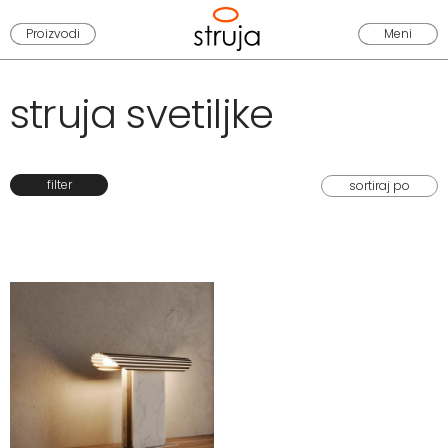
Proizvodi
Meni
struja svetiljke
filter