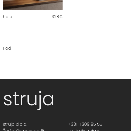
hold
328
€
1 od 1
struja
struja d.o.o.
+381 11 309 85 55
Žorža Klemansoa 18,
struja@struja.rs