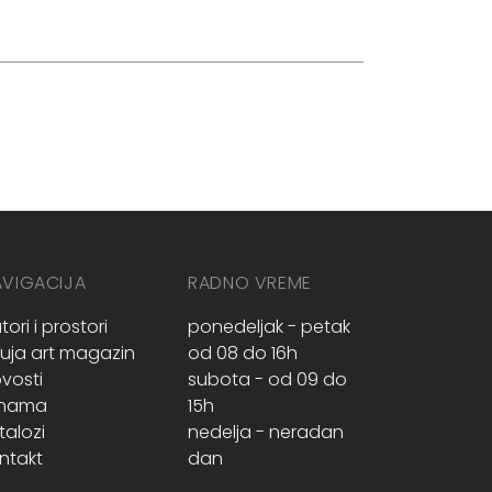
AVIGACIJA
RADNO VREME
tori i prostori
ponedeljak - petak
ruja art magazin
od 08 do 16h
vosti
subota - od 09 do
 nama
15h
talozi
nedelja - neradan
ntakt
dan