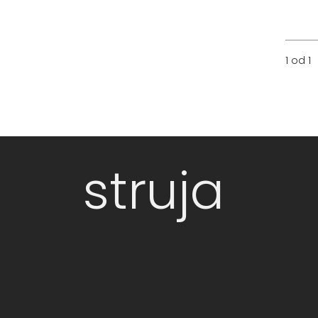
1 od 1
struja