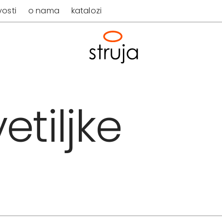
osti
o nama
katalozi
etiljke