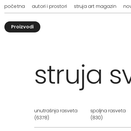
početna
autori i prostori
struja art magazin
nov
Proizvodi
struja sv
unutrašnja rasveta
spoljna rasveta
(6378)
(830)