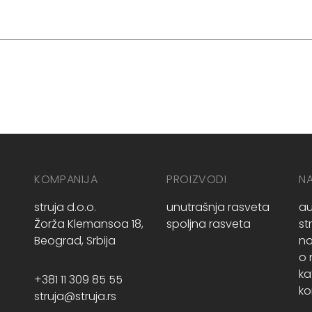
KOMPANIJA
PROIZVODI
N
struja d.o.o.
unutrašnja rasveta
au
Žorža Klemansoa 18,
spoljna rasveta
st
Beograd, Srbija
no
o
ka
+381 11 309 85 55
ko
struja@struja.rs