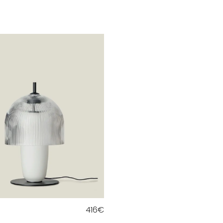
416
€