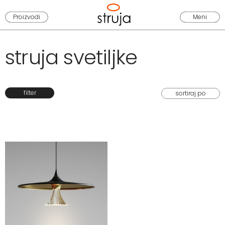
Proizvodi
Meni
struja svetiljke
filter