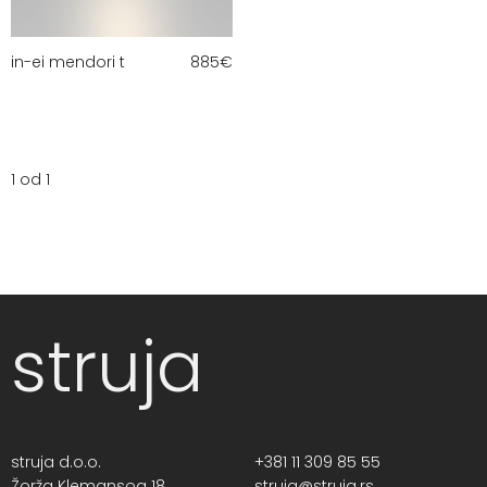
in-ei mendori t
885
€
1 od 1
struja
struja d.o.o.
+381 11 309 85 55
Žorža Klemansoa 18,
struja@struja.rs