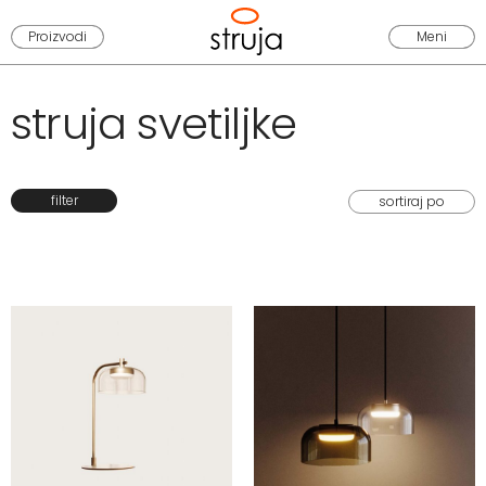
Proizvodi
Meni
struja svetiljke
filter