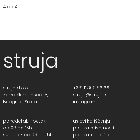
4 od 4
struja
struja d.o.o.
+381 11 309 85 55
Žorža Klemansoa 18,
struja@struja.rs
Beograd, Srbija
instagram
ponedeljak - petak
uslovi korišćenja
od 08 do 16h
politika privatnosti
subota - od 09 do 15h
politika kolačića