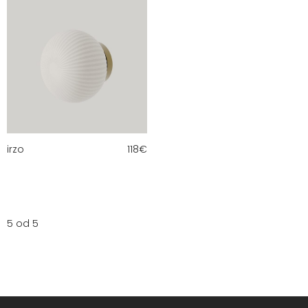
irzo
118
€
5 od 5