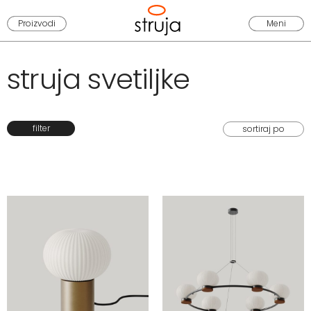
Proizvodi
Meni
struja svetiljke
filter