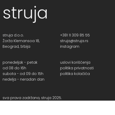
struja
struja d.o.o.
+381 11 309 85 55
Žorža Klemansoa 18,
struja@struja.rs
Beograd, Srbija
instagram
ponedeljak - petak
uslovi korišćenja
od 08 do 16h
politika privatnosti
subota - od 09 do 15h
politika kolačića
nedelja - neradan dan
sva prava zadržana, struja 2025.