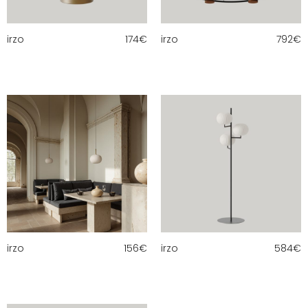
irzo
174
€
irzo
792
€
irzo
156
€
irzo
584
€