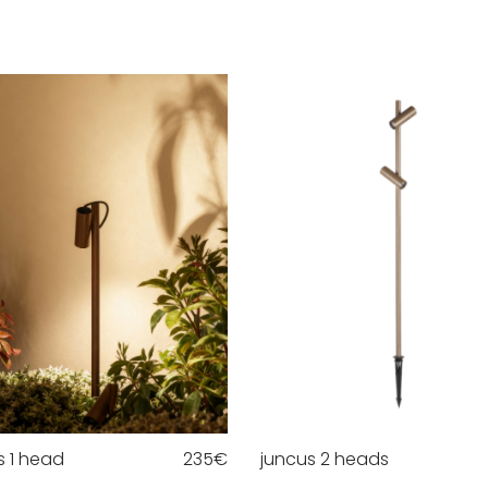
s 1 head
235
€
juncus 2 heads