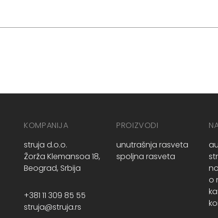
KOMPANIJA
PROIZVODI
N
struja d.o.o.
unutrašnja rasveta
au
Žorža Klemansoa 18,
spoljna rasveta
st
Beograd, Srbija
no
o
ka
+381 11 309 85 55
ko
struja@struja.rs