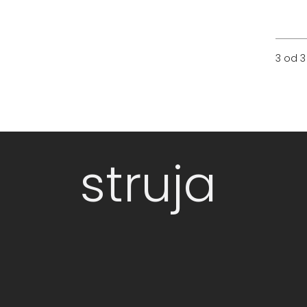
3 od 3
struja