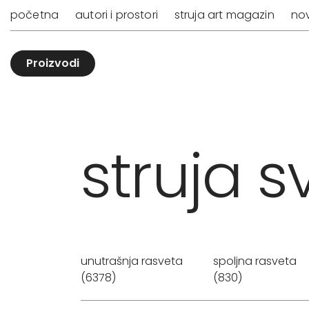
početna
autori i prostori
struja art magazin
nov
Proizvodi
struja sv
unutrašnja rasveta
spoljna rasveta
(6378)
(830)