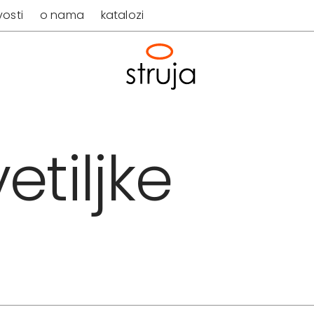
osti
o nama
katalozi
etiljke