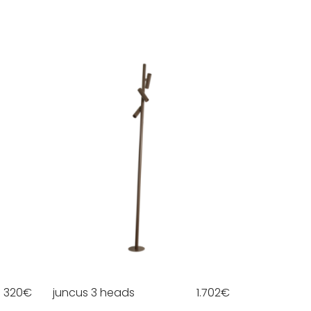
320
€
juncus 3 heads
1.702
€