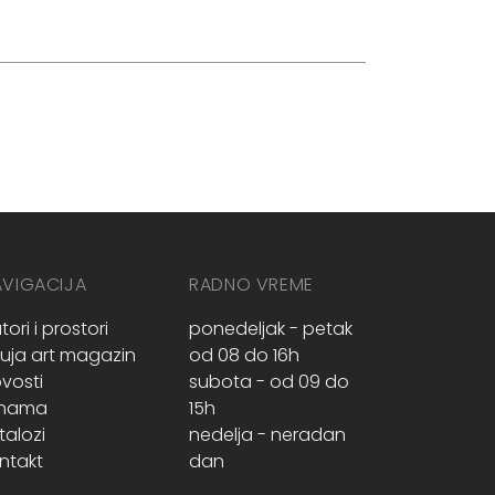
AVIGACIJA
RADNO VREME
tori i prostori
ponedeljak - petak
ruja art magazin
od 08 do 16h
vosti
subota - od 09 do
 nama
15h
talozi
nedelja - neradan
ntakt
dan