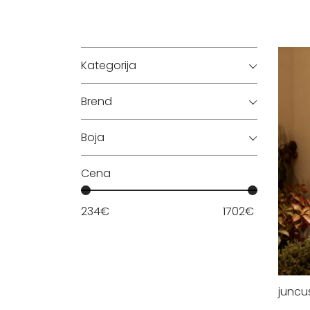
Kategorija
Brend
Boja
Cena
234
€
1702
€
juncu