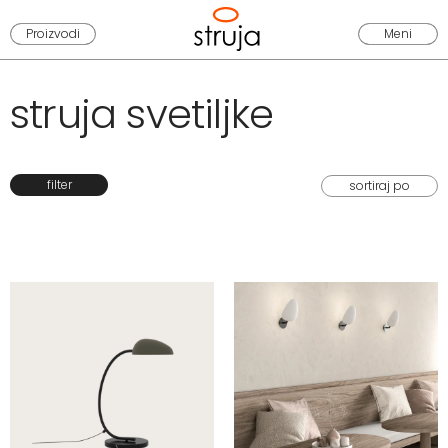
Proizvodi
Meni
struja svetiljke
filter