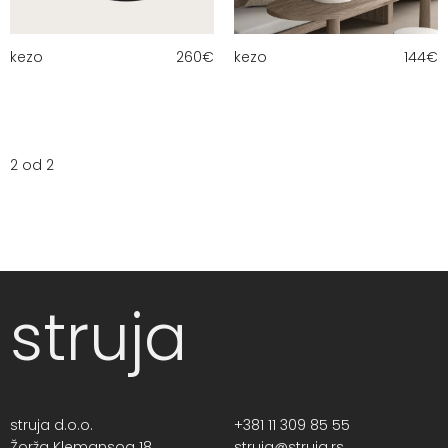
kezo
260
€
kezo
144
€
2 od 2
struja
struja d.o.o.
+381 11 309 85 55
Žorža Klemansoa 18,
struja@struja.rs