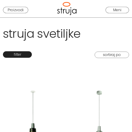
Proizvodi
Meni
struja svetiljke
filter