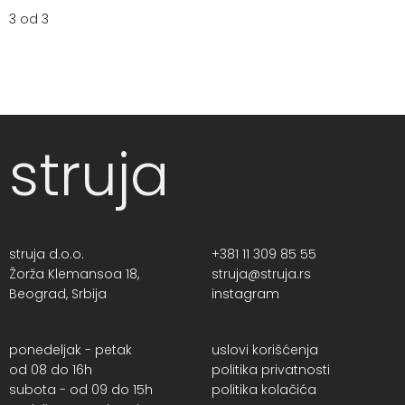
3 od 3
struja
struja d.o.o.
+381 11 309 85 55
Žorža Klemansoa 18,
struja@struja.rs
Beograd, Srbija
instagram
ponedeljak - petak
uslovi korišćenja
od 08 do 16h
politika privatnosti
subota - od 09 do 15h
politika kolačića