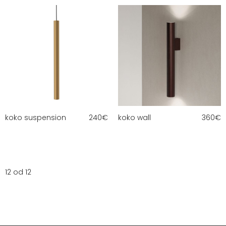
koko suspension
240
€
koko wall
360
€
12 od 12