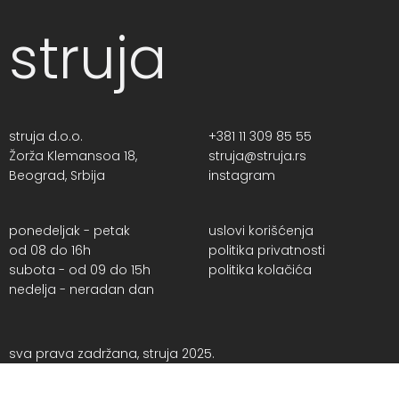
struja
struja d.o.o.
+381 11 309 85 55
Žorža Klemansoa 18,
struja@struja.rs
Beograd, Srbija
instagram
ponedeljak - petak
uslovi korišćenja
od 08 do 16h
politika privatnosti
subota - od 09 do 15h
politika kolačića
nedelja - neradan dan
sva prava zadržana, struja 2025.