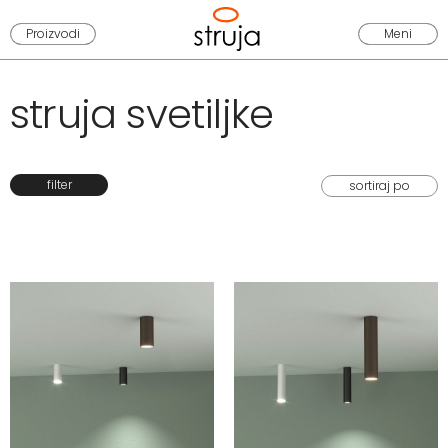
Proizvodi
Meni
struja svetiljke
filter