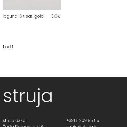
laguna 16 t sat. gold
310
€
1 od 1
struja
struja d.o.o.
+381 11 309 85 55
Žorža Klemansoa 18,
struja@struja.rs