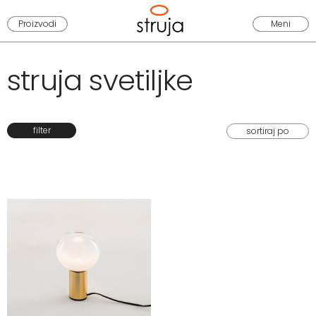
Proizvodi
Meni
struja svetiljke
filter