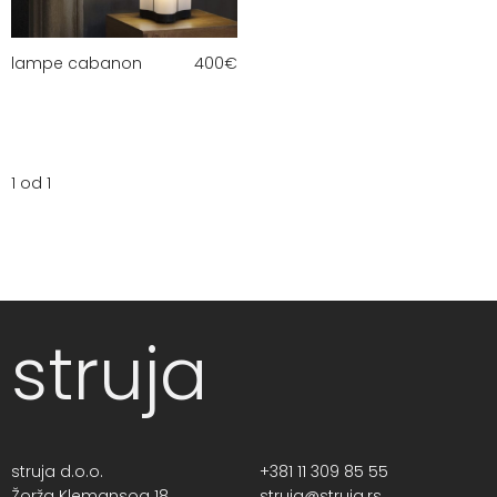
lampe cabanon
400
€
1 od 1
struja
struja d.o.o.
+381 11 309 85 55
Žorža Klemansoa 18,
struja@struja.rs