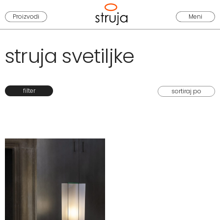
Proizvodi
Meni
struja svetiljke
filter