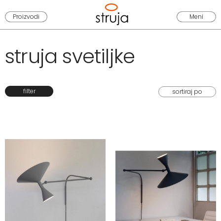
Proizvodi
Meni
struja svetiljke
filter