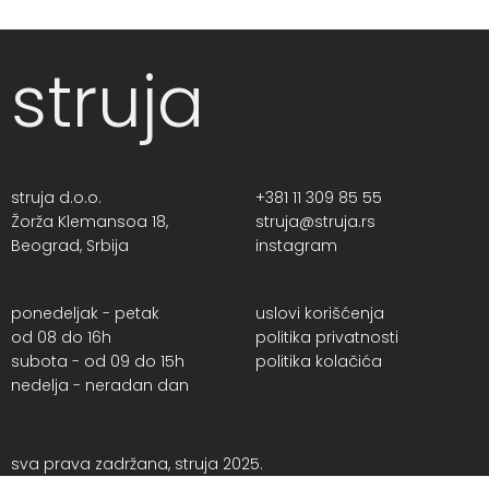
struja
struja d.o.o.
+381 11 309 85 55
Žorža Klemansoa 18,
struja@struja.rs
Beograd, Srbija
instagram
ponedeljak - petak
uslovi korišćenja
od 08 do 16h
politika privatnosti
subota - od 09 do 15h
politika kolačića
nedelja - neradan dan
sva prava zadržana, struja 2025.