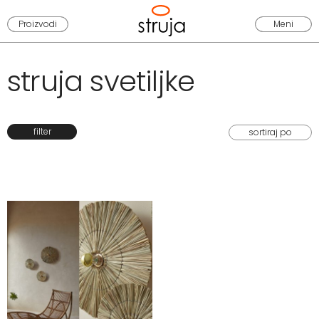
Proizvodi
Meni
struja svetiljke
filter