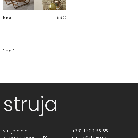
laos
99
€
1 od 1
struja
struja d.o.o.
+381 11 309 85 55
Žorža Klemansoa 18,
struja@struja.rs