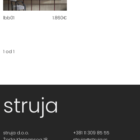
lbb01
1.860
€
1 od 1
struja
struja d.o.o.
+381 11 309 85 55
Žorža Klemansoa 18,
struja@struja.rs