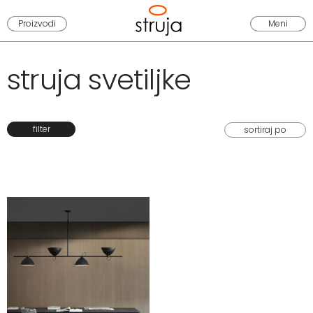
Proizvodi
Meni
struja svetiljke
filter