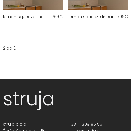
lemon squeeze linear
799
€
lemon squeeze linear
799
€
2 od 2
struja
struja d.o.o.
+381 11 309 85 55
Žorža Klemansoa 18,
struja@struja.rs