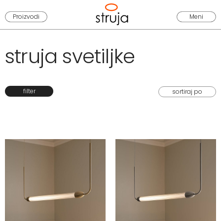
Proizvodi
Meni
struja svetiljke
filter