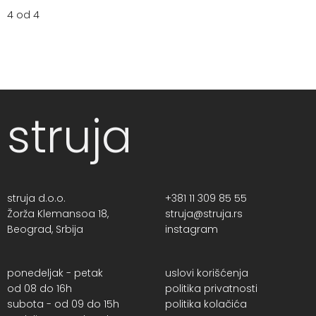
4 od 4
struja
struja d.o.o.
+381 11 309 85 55
Žorža Klemansoa 18,
struja@struja.rs
Beograd, Srbija
instagram
ponedeljak - petak
uslovi korišćenja
od 08 do 16h
politika privatnosti
subota - od 09 do 15h
politika kolačića