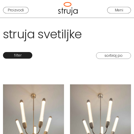
Proizvodi
Meni
struja svetiljke
filter