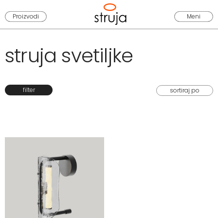
Proizvodi
Meni
struja svetiljke
filter