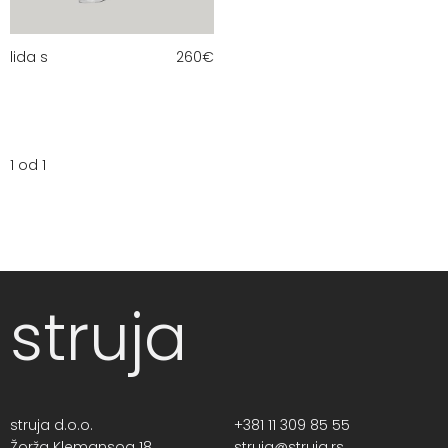
lida s
260
€
1 od 1
struja
struja d.o.o.
+381 11 309 85 55
Žorža Klemansoa 18,
struja@struja.rs