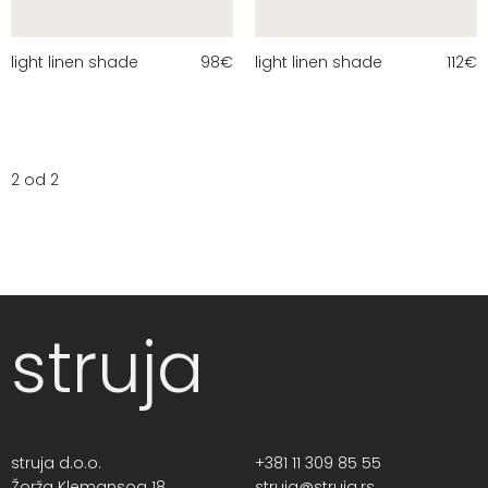
light linen shade
98
€
light linen shade
112
€
2 od 2
struja
struja d.o.o.
+381 11 309 85 55
Žorža Klemansoa 18,
struja@struja.rs