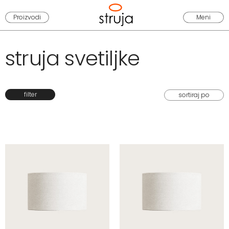
Proizvodi
Meni
struja svetiljke
filter